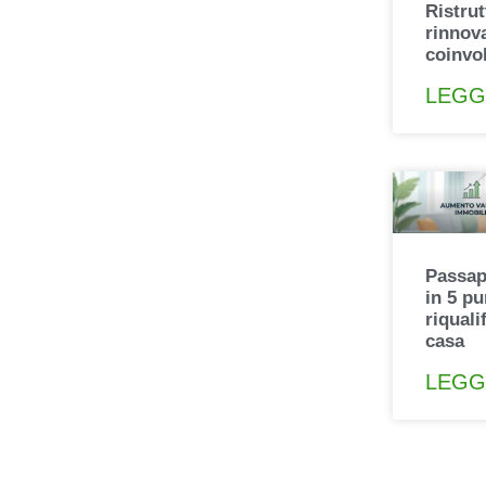
Ristru
rinnova
coinvo
LEGG
Passapo
in 5 p
riquali
casa
LEGG