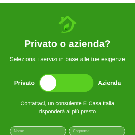
Privato o azienda?
Seleziona i servizi in base alle tue esigenze
Privato
Azienda
Contattaci, un consulente E-Casa Italia
Contattaci, un consulente E-Casa Italia
risponderà al più presto
risponderà al più presto