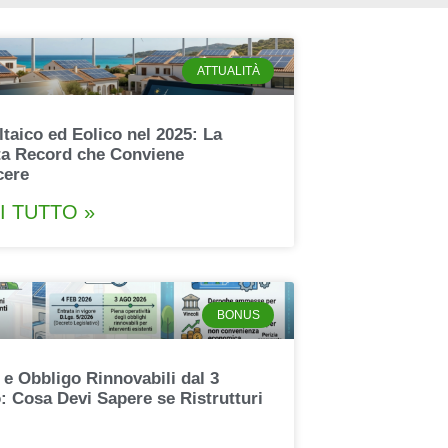
ATTUALITÀ
taico ed Eolico nel 2025: La
ta Record che Conviene
cere
I TUTTO »
BONUS
 e Obbligo Rinnovabili dal 3
: Cosa Devi Sapere se Ristrutturi