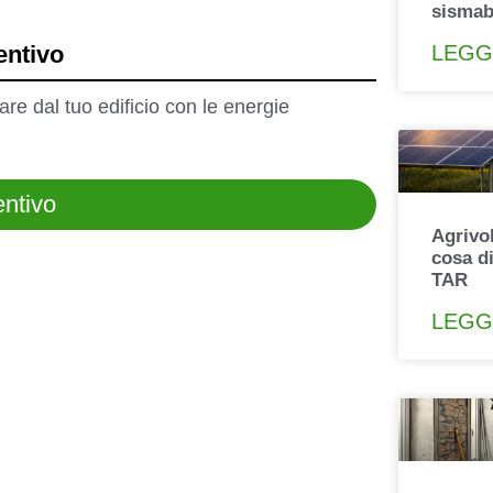
sisma
LEGG
entivo
re dal tuo edificio con le energie
entivo
Agrivol
cosa di
TAR
LEGG