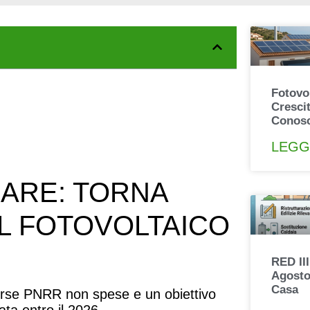
Fotovol
Cresci
Conos
LEGG
ARE: TORNA
IL FOTOVOLTAICO
RED III
Agosto
Casa
risorse PNRR non spese e un obiettivo
ta entro il 2026.