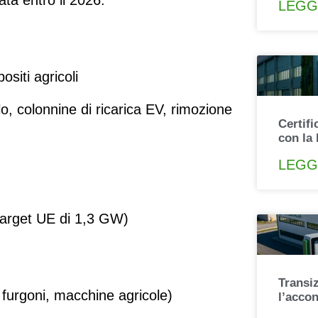
LEGG
ositi agricoli
, colonnine di ricarica EV, rimozione
Certif
con la
LEGG
target UE di 1,3 GW)
Transi
i, furgoni, macchine agricole)
l’acco