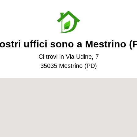
empre pronto a
ue richieste
nostri uffici sono a Mestrino (
Ci trovi in Via Udine, 7
35035 Mestrino (PD)