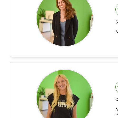
S
M
C
M
s