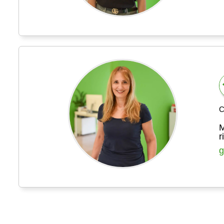
C
M
r
g