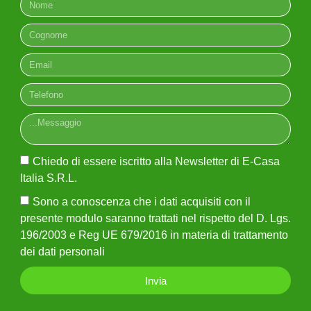
Chiedo di essere iscritto alla Newsletter di E-Casa
Italia S.R.L.
Sono a conoscenza che i dati acquisiti con il
presente modulo saranno trattati nel rispetto del D. Lgs.
Chiedo di essere iscritto alla Newsletter di E-Casa
196/2003 e Reg UE 679/2016 in materia di trattamento
Italia S.R.L.
dei dati personali
Sono a conoscenza che i dati acquisiti con il
presente modulo saranno trattati nel rispetto del D. Lgs.
Invia
196/2003 e Reg UE 679/2016 in materia di trattamento