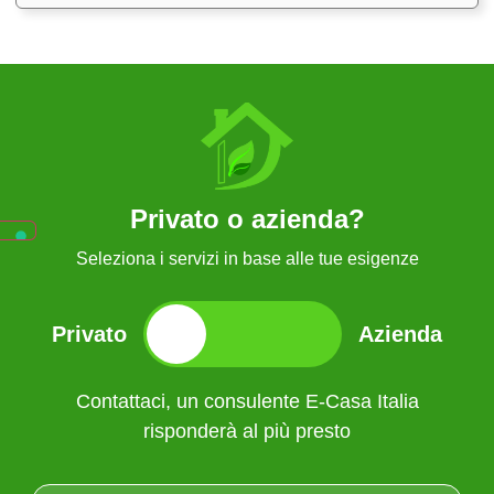
Privato o azienda?
Seleziona i servizi in base alle tue esigenze
Privato
Azienda
Contattaci, un consulente E-Casa Italia
Contattaci, un consulente E-Casa Italia
risponderà al più presto
risponderà al più presto