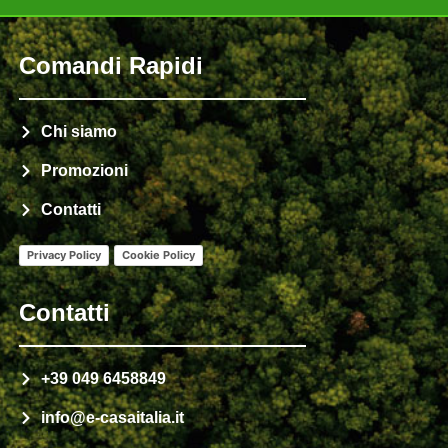
dei dati personali
Invia
Comandi Rapidi
Chi siamo
Promozioni
Contatti
Privacy Policy
Cookie Policy
Contatti
+39 049 6458849
info@e-casaitalia.it