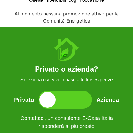
Offerte imperdibili, cogli l’occasione
Al momento nessuna promozione attivo per la
Comunità Energetica
Privato o azienda?
Seleziona i servizi in base alle tue esigenze
Privato
Azienda
Contattaci, un consulente E-Casa Italia
Contattaci, un consulente E-Casa Italia
risponderà al più presto
risponderà al più presto