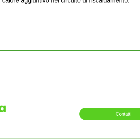
e calore aggiuntivo nel circuito di riscaldamento.
Contattaci p
Il nostre team di esp
breve in arrivo il prev
Contatti